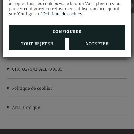
accepter tous les cookies via le bouton "Accepter" ou vous
HOTEL TINTORETTO
pouvez configurer ou refuser leur utilisation en cliquant
sur "Configurer ".
Politique de cookies
Protection des données
CONFIGURER
TOUT REJETER
ACCEPTER
CIN: IT027042A1P4YS6XIE
CIR:_027042-ALB-00383_
Politique de cookies
Avis Juridique