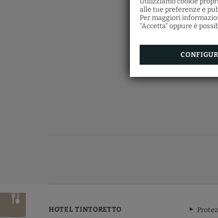
Utilizziamo cookie propri
alle tue preferenze e pub
Per maggiori informazioni
"Accetta" oppure è possibi
CONFIGU
HOTEL TINTORETTO
Protez