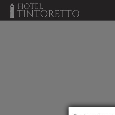
Gale_Hijo dell´ Hotel Tintoretto a Venezia. Sito Ufficiale.