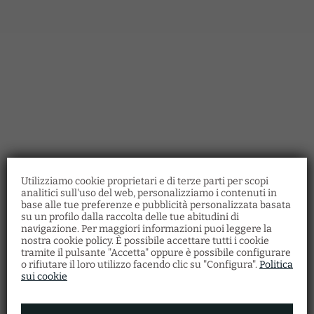
Utilizziamo cookie proprietari e di terze parti per scopi
analitici sull'uso del web, personalizziamo i contenuti in
base alle tue preferenze e pubblicità personalizzata basata
su un profilo dalla raccolta delle tue abitudini di
Ristorante Santa Fosca
navigazione. Per maggiori informazioni puoi leggere la
nostra cookie policy. È possibile accettare tutti i cookie
Scopri la gastronomia veneziana presso il
tramite il pulsante "Accetta" oppure è possibile configurare
nostro
Ristorante Ostaria Santa Fosca
,
o rifiutare il loro utilizzo facendo clic su "Configura".
Politica
dove potrai gustare una vasta varietà di
piatti tipici della cucina regionale con vista
sui cookie
sul canale.
Inoltre, otterrai uno sconto del 5%
effettuando la prenotazione della tua
camera sul nostro sito ufficiale
.