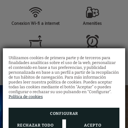
Conexión Wi-fi a internet
Amenities
Escritorio
Servicio de despertador
Utilizamos cookies de primera parte y de terceros para
finalidades analíticas sobre el uso de la web, personalizar
el contenido en base a tus preferencias, y publicidad
personalizada en base a un perfil a partir de la recopilación
Restaurante Santa
de tus hábitos de navegación. Para más información
Fosca
puedes leer nuestra política de cookies. Puedes aceptar
todas las cookies mediante el botón “Aceptar” o puedes
Descubre la gastronomía veneciana en
nuestro
Restaurante Ostaria Santa Fosca
configurar o rechazar su uso pulsando en “Configurar”.
donde podrás degustar una gran variedad
Política de cookies
de platos típicos de la cocina regional con
vistas al canal.
Además, obtendrás un 5% de descuento
realizando tu reserva de habitación en
CONFIGURAR
nuestra web oficial
RECHAZAR TODO
ACEPTO