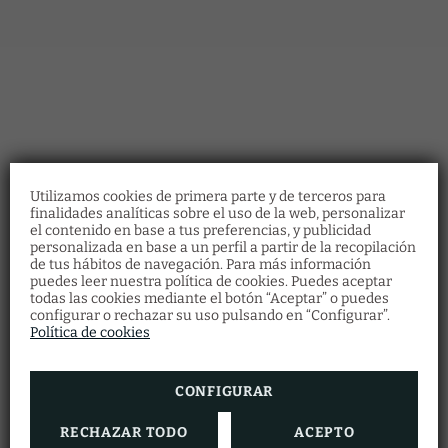
Utilizamos cookies de primera parte y de terceros para
finalidades analíticas sobre el uso de la web, personalizar
el contenido en base a tus preferencias, y publicidad
personalizada en base a un perfil a partir de la recopilación
Restaurante Santa
de tus hábitos de navegación. Para más información
Fosca
puedes leer nuestra política de cookies. Puedes aceptar
todas las cookies mediante el botón “Aceptar” o puedes
Descubre la gastronomía veneciana en
nuestro
Restaurante Ostaria Santa Fosca
configurar o rechazar su uso pulsando en “Configurar”.
donde podrás degustar una gran variedad
Política de cookies
de platos típicos de la cocina regional con
vistas al canal.
Además, obtendrás un 5% de descuento
realizando tu reserva de habitación en
CONFIGURAR
nuestra web oficial
RECHAZAR TODO
ACEPTO