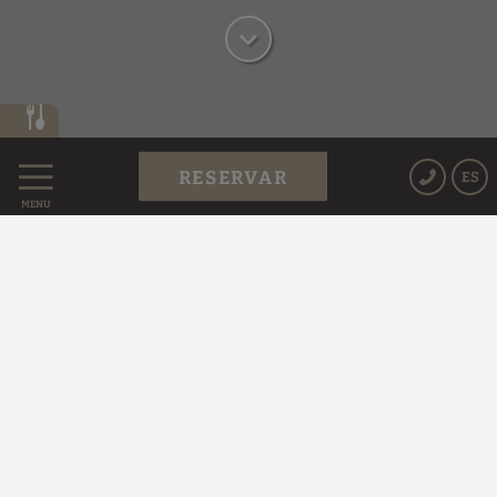
RESERVAR
ES
MENÚ
PIAZZA SAN MARCO
En la
Piazza San Marco
se encuentran algunos de
los monumentos más emblemáticos de Venecia.
A un lado de la plaza, podemos encontrar la
Basilica di San Marco
, una majestuosa obra de la
arquitectura bizantina. Sus fachadas
ornamentadas y sus cinco impresionantes
cúpulas la convierten en un símbolo