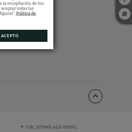
ca
e la recopilación de tus
 aceptar todas las
figurar”.
Política de
ustar
ional
o tu
ACEPTO
CIR:_027042-ALB-00383_