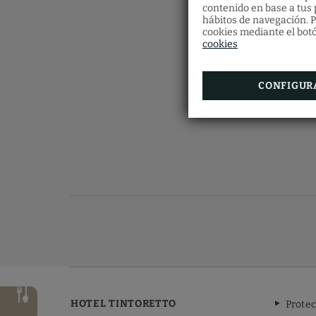
contenido en base a tus p
hábitos de navegación. P
cookies mediante el botó
cookies
CONFIGUR
HOTEL TINTORETTO
Protec