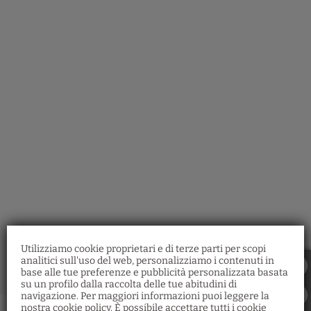
Ostaria Santa Fosca dell´ Hotel Tintoretto a Venezia. Sito Ufficiale.
Utilizziamo cookie proprietari e di terze parti per scopi
analitici sull'uso del web, personalizziamo i contenuti in
base alle tue preferenze e pubblicità personalizzata basata
su un profilo dalla raccolta delle tue abitudini di
Ristorante Santa Fosca
navigazione. Per maggiori informazioni puoi leggere la
nostra cookie policy. È possibile accettare tutti i cookie