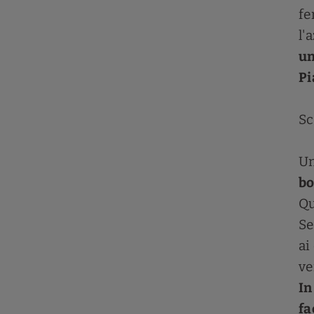
fe
l'
un
Pi
Sc
Un
bo
Qu
Se
ai
ve
In
fa