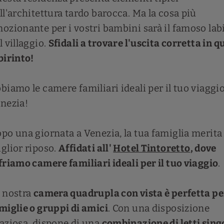
ll'architettura tardo barocca. Ma la cosa più
ozionante per i vostri bambini sarà il famoso lab
l villaggio.
Sfidali a trovare l'uscita corretta in q
birinto!
biamo le camere familiari ideali per il tuo viaggio
nezia!
po una giornata a Venezia, la tua famiglia merita 
glior riposo.
Affidati all'
Hotel Tintoretto
, dove
friamo camere familiari ideali per il tuo viaggio
.
 nostra
camera quadrupla con vista è perfetta pe
miglie o gruppi di amici
. Con una disposizione
aziosa, dispone di una
combinazione di letti singo