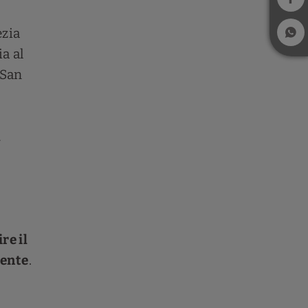
ezia
a al
 San
a
re il
tente
.