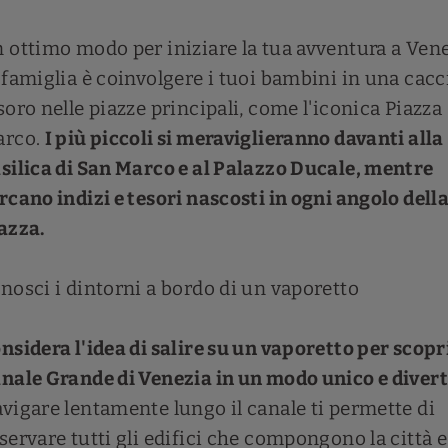
 ottimo modo per iniziare la tua avventura a Ven
 famiglia è coinvolgere i tuoi bambini in una cacci
soro nelle piazze principali, come l'iconica Piazza
arco.
I più piccoli si meraviglieranno davanti alla
silica di San Marco e al Palazzo Ducale, mentre
rcano indizi e tesori nascosti in ogni angolo dell
azza.
nosci i dintorni a bordo di un vaporetto
nsidera l'idea di salire su un vaporetto per scopri
nale Grande di Venezia in un modo unico e diver
vigare lentamente lungo il canale ti permette di
servare tutti gli edifici che compongono la città e