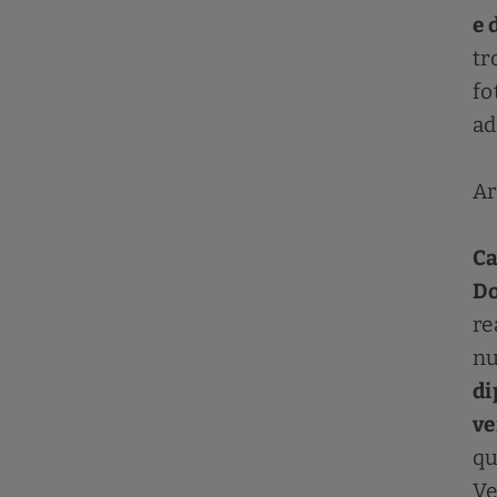
e 
tr
fo
ad
Ar
Ca
D
re
nu
di
ve
qu
Ve