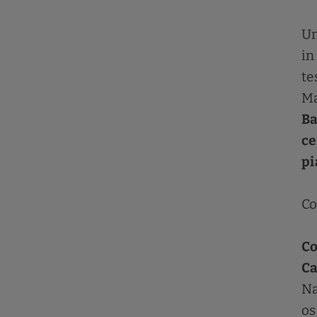
Un
in
te
M
Ba
ce
pi
Co
Co
Ca
Na
os