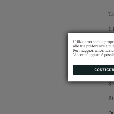
Tr
Il
pa
Utilizziamo cookie propri
bo
alle tue preferenze e pub
Per maggiori informazioni
ra
"Accetta" oppure è possibi
Po
I 
CONFIGU
co
gr
Ri
Qu