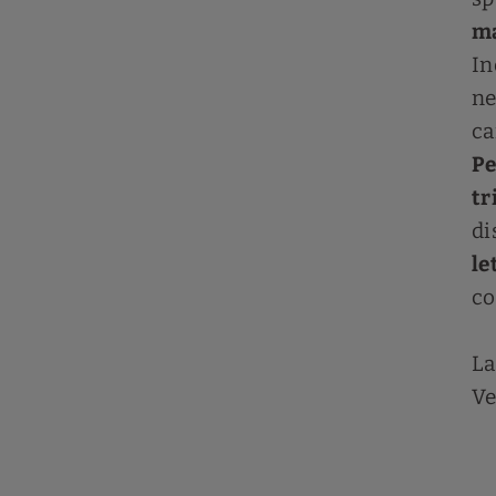
ma
In
ne
ca
Pe
tr
di
le
co
La
Ve