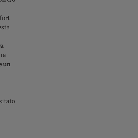
fort
esta
ra
era
e un
sitato