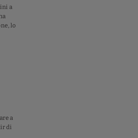
ini a
una
ne, lo
are a
ir di