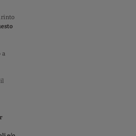
irinto
uesto
 a
il
r
li e/o