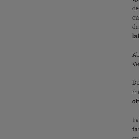
de
em
de
la
Ab
Ve
Do
mi
of
La
fa
sp