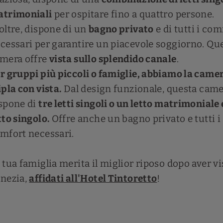
trimoniali
per ospitare fino a quattro persone.
oltre, dispone di un
bagno privato
e di tutti i com
cessari per garantire un piacevole soggiorno. Qu
mera offre
vista sullo splendido canale
.
r gruppi più piccoli o famiglie, abbiamo la came
ipla con vista.
Dal design funzionale, questa cam
spone di
tre letti singoli o un letto matrimoniale 
tto singolo.
Offre anche un bagno privato e tutti i
mfort necessari.
 tua famiglia merita il miglior riposo dopo aver vi
nezia,
affidati all'Hotel Tintoretto
!