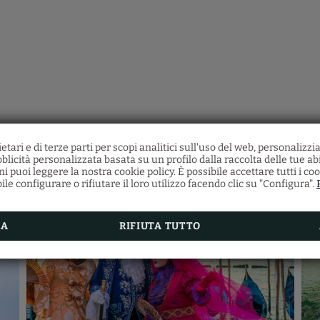
etari e di terze parti per scopi analitici sull'uso del web, personalizz
Ristorante Santa Fosc
blicità personalizzata basata su un profilo dalla raccolta delle tue ab
 puoi leggere la nostra cookie policy. È possibile accettare tutti i coo
Scopri la gastronomia veneziana presso il nostr
le configurare o rifiutare il loro utilizzo facendo clic su "Configura".
Ristorante Ostaria Santa Fosca
, dove potrai gustar
vasta varietà di piatti tipici della cucina regionale con
sul canale.
Inoltre, otterrai uno sconto del 5% effettuando 
prenotazione della tua camera sul nostro sito uffic
RA
RIFIUTA TUTTO