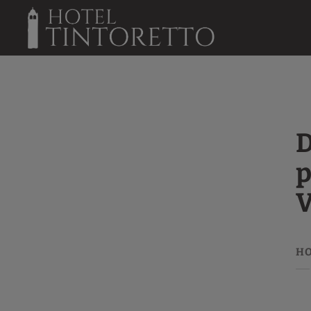
Disfruta De Los Mejores Planes De Navidad En Venecia dell´ Hotel Tint
D
p
V