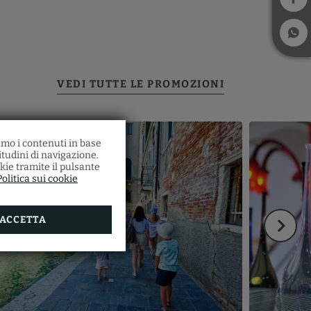
iamo i contenuti in base
a
itudini di navigazione.
kie tramite il pulsante
o
Politica sui cookie
e una
 vista
la
iale
.
ACCETTA