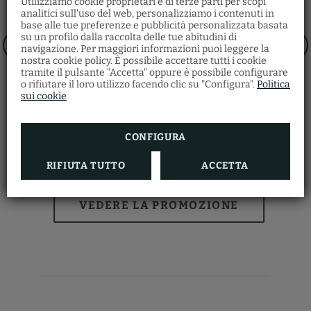
Utilizziamo cookie proprietari e di terze parti per scopi
analitici sull'uso del web, personalizziamo i contenuti in
base alle tue preferenze e pubblicità personalizzata basata
su un profilo dalla raccolta delle tue abitudini di
Ristorante Santa Fosca
navigazione. Per maggiori informazioni puoi leggere la
nostra cookie policy. È possibile accettare tutti i cookie
Scopri la gastronomia veneziana presso il
tramite il pulsante "Accetta" oppure è possibile configurare
nostro
Ristorante Ostaria Santa Fosca
,
o rifiutare il loro utilizzo facendo clic su "Configura".
Politica
dove potrai gustare una vasta varietà di
piatti tipici della cucina regionale con vista
sui cookie
sul canale.
Inoltre, otterrai uno sconto del 5%
effettuando la prenotazione della tua
camera sul nostro sito ufficiale
.
CONFIGURA
Magica Venezia
RIFIUTA TUTTO
ACCETTA