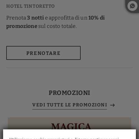
Prenota
3 notti
e approfitta di un
10% di
promozione
sul costo totale.
PRENOTARE
PROMOZIONI