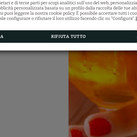
etari e di terze parti per scopi analitici sull'uso del web, personalizz
Ristorante Santa Fosc
blicità personalizzata basata su un profilo dalla raccolta delle tue ab
 puoi leggere la nostra cookie policy. È possibile accettare tutti i coo
Scopri la gastronomia veneziana presso il nostr
le configurare o rifiutare il loro utilizzo facendo clic su "Configura".
Ristorante Ostaria Santa Fosca
, dove potrai gustar
vasta varietà di piatti tipici della cucina regionale con
sul canale.
Inoltre, otterrai uno sconto del 5% effettuando 
prenotazione della tua camera sul nostro sito uffic
RA
RIFIUTA TUTTO