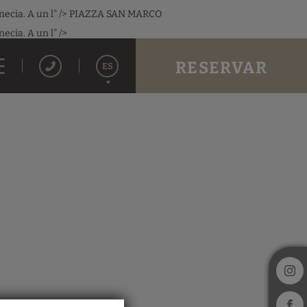
cia. A un l" />
PIAZZA SAN MARCO
cia. A un l" />
RESERVAR
ES
English
Italiano
Français