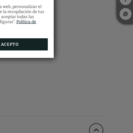
a web, personalizar el
ca
e la recopilación de tus
 aceptar todas las
figurar”.
Política de
ustar
ional
o tu
ACEPTO