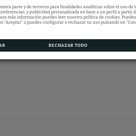
mera parte y de terceros para finalidades analíticas sobre el uso de l
Restaurante Santa Fos
referencias, y publicidad personalizada en base a un perfil a partir d
ara más información puedes leer nuestra política de cookies. Puedes
n “Aceptar” o puedes configurar o rechazar su uso pulsando en “Con
Descubre la gastronomía veneciana en nuestro
Restaurante Ostaria Santa Fosca
donde podrás deg
una gran variedad de platos típicos de la cocina reg
con vistas al canal.
Además, obtendrás un 5% de descuento realizand
reserva de habitación en nuestra web oficial
AR
RECHAZAR TODO