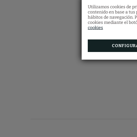
Utilizamos cookies de pri
contenido en base a tus p
hábitos de navegación. P
cookies mediante el botó
cookies
CONFIGUR