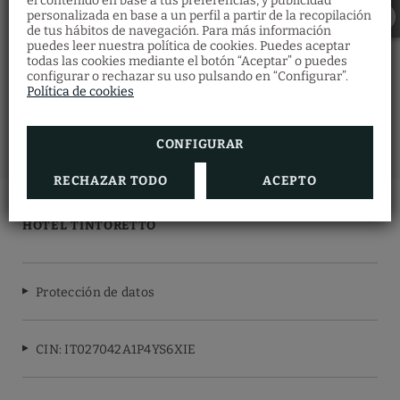
el contenido en base a tus preferencias, y publicidad
personalizada en base a un perfil a partir de la recopilación
Restaurante Santa
de tus hábitos de navegación. Para más información
Fosca
puedes leer nuestra política de cookies. Puedes aceptar
todas las cookies mediante el botón “Aceptar” o puedes
Descubre la gastronomía veneciana en
nuestro
Restaurante Ostaria Santa Fosca
configurar o rechazar su uso pulsando en “Configurar”.
donde podrás degustar una gran variedad
Política de cookies
de platos típicos de la cocina regional con
vistas al canal.
Además, obtendrás un 5% de descuento
realizando tu reserva de habitación en
CONFIGURAR
nuestra web oficial
RECHAZAR TODO
ACEPTO
HOTEL TINTORETTO
Protección de datos
CIN: IT027042A1P4YS6XIE