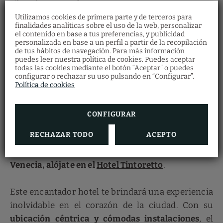
Librería Acqua Alta
La Librería Acqua Alta se encuentra en una
Utilizamos cookies de primera parte y de terceros para
finalidades analíticas sobre el uso de la web, personalizar
pequeña calle entre la Iglesia de Santa María de
el contenido en base a tus preferencias, y publicidad
personalizada en base a un perfil a partir de la recopilación
Formosa y la Basílica de Santi Giovanni e Paolo.
Restaurante Santa
de tus hábitos de navegación. Para más información
Fosca
Esta peculiar librería ofrece una experiencia
puedes leer nuestra política de cookies. Puedes aceptar
todas las cookies mediante el botón “Aceptar” o puedes
única para los amantes de los libros
. En su
Descubre la gastronomía veneciana en
nuestro
Restaurante Ostaria Santa Fosca
configurar o rechazar su uso pulsando en “Configurar”.
donde podrás degustar una gran variedad
interior, encontrarás libros de segunda mano de
Política de cookies
de platos típicos de la cocina regional con
vistas al canal.
todo tipo, apilados en góndolas, bañeras, cubos y
Además, obtendrás un 5% de descuento
realizando tu reserva de habitación en
estanterías, resguardados de las posibles
CONFIGURAR
nuestra web oficial
inundaciones.
RECHAZAR TODO
ACEPTO
Si quieres disfrutar al máximo de tu visita a
Venecia, alójate en el
Hotel Tintoretto
.
Este encantador hotel te brindará una experiencia
inolvidable en el corazón de la ciudad. Con su
ubicación céntrica y cómodas instalaciones
, el